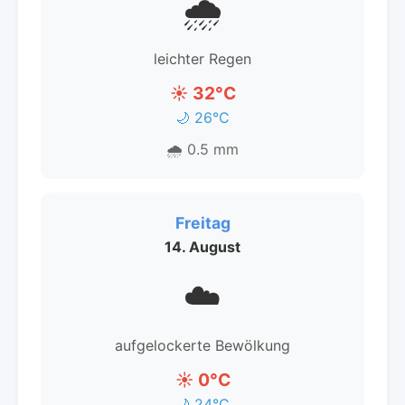
🌧️
leichter Regen
☀️ 32°C
🌙 26°C
🌧️ 0.5 mm
Freitag
14. August
☁️
aufgelockerte Bewölkung
☀️ 0°C
🌙 24°C