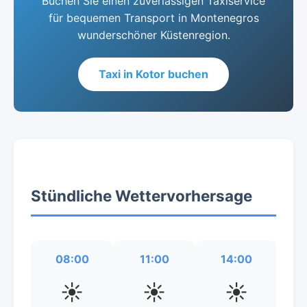
Buchen Sie einen zuverlässigen Taxiservice
für bequemen Transport in Montenegros
wunderschöner Küstenregion.
Taxi in Kotor buchen
Stündliche Wettervorhersage
08:00
11:00
14:00
☀️
☀️
☀️