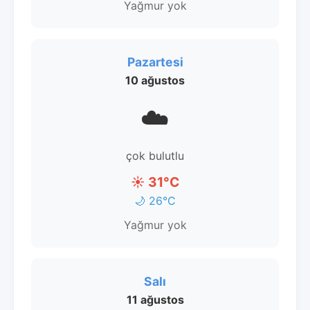
Yağmur yok
Pazartesi
10 ağustos
☁️
çok bulutlu
☀️ 31°C
🌙 26°C
Yağmur yok
Salı
11 ağustos