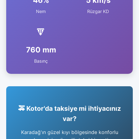
46%
5 km/s
Nem
Rüzgar KD
🔽
760 mm
Basınç
🚕 Kotor'da taksiye mi ihtiyacınız
var?
Karadağ'ın güzel kıyı bölgesinde konforlu