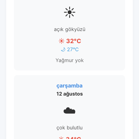
☀️
açık gökyüzü
☀️ 32°C
🌙 27°C
Yağmur yok
çarşamba
12 ağustos
☁️
çok bulutlu