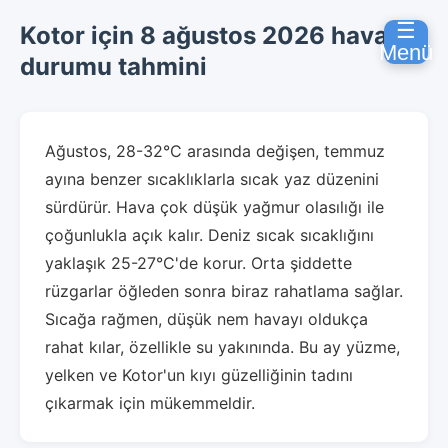
☰
Kotor için 8 ağustos 2026 hava
Menü
durumu tahmini
Ağustos, 28-32°C arasında değişen, temmuz
ayına benzer sıcaklıklarla sıcak yaz düzenini
sürdürür. Hava çok düşük yağmur olasılığı ile
çoğunlukla açık kalır. Deniz sıcak sıcaklığını
yaklaşık 25-27°C'de korur. Orta şiddette
rüzgarlar öğleden sonra biraz rahatlama sağlar.
Sıcağa rağmen, düşük nem havayı oldukça
rahat kılar, özellikle su yakınında. Bu ay yüzme,
yelken ve Kotor'un kıyı güzelliğinin tadını
çıkarmak için mükemmeldir.