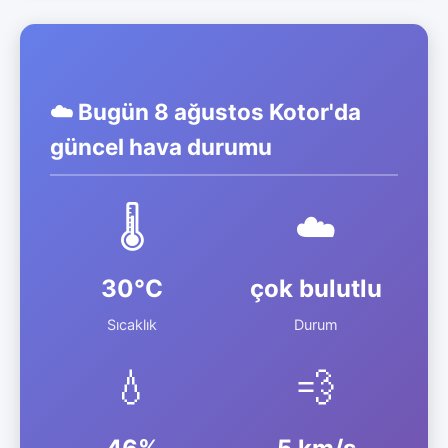
☁️ Bugün 8 ağustos Kotor'da
güncel hava durumu
🌡️
☁️
30°C
çok bulutlu
Sıcaklık
Durum
💧
💨