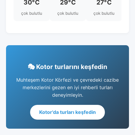
30°C
29°C
27°C
çok bulutlu
çok bulutlu
çok bulutlu
açı
🎭 Kotor turlarını keşfedin
Muhteşem Kotor Körfezi ve çevredeki cazibe
merkezlerini gezen en iyi rehberli turları
deneyimleyin.
Kotor'da turları keşfedin