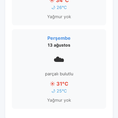
☀️ 34°C
🌙 26°C
Yağmur yok
Perşembe
13 ağustos
☁️
parçalı bulutlu
☀️ 31°C
🌙 25°C
Yağmur yok