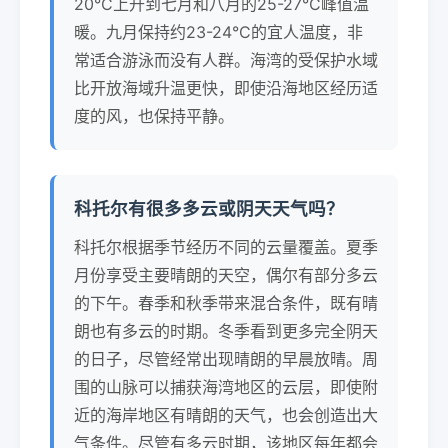
20°C上升到七月和八月的25-27°C峰值温
暖。九月保持约23-24°C的宜人温度，非
常适合游泳而没有人群。海湾的受保护水域
比开放海域升温更快，即使沿海地区经历适
度的风，也保持平静。
科托尔有很多多云或阴天天气吗？
科托尔根据季节经历不同的云量覆盖。夏季
月份享受主要晴朗的天空，偶尔有部分多云
的下午。春季和秋季带来混合条件，既有晴
朗也有多云的时期。冬季看到更多完全阴天
的日子，尽管经常出现晴朗的早晨放晴。周
围的山脉可以捕获海湾地区的云层，即使附
近的海岸地区有晴朗的天气，也会创造出大
气条件。尽管有多云时期，该地区每年都会