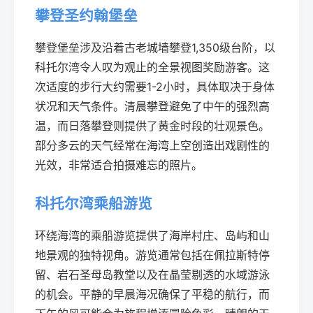
攀登圣约翰堡垒
攀登堡垒涉及沿着古老城墙攀登1,350级台阶，以
科托尔湾令人叹为观止的全景视图奖励游客。这
次适度的步行大约需要1-2小时，具体取决于身体
状况和天气条件。清晨攀登避免了中午的强烈高
温，而日落攀登则提供了黄金时段的壮观景色。
部分多云的天气经常在海湾上空创造出戏剧性的
光效，非常适合拍摄难忘的照片。
科托尔湾乘船游览
环绕海湾的乘船游览提供了海岸村庄、岛屿和山
地景观的独特视角。游览通常包括在佩拉斯特停
留、岩石圣母岛教堂以及在晶莹剔透的水域游泳
的机会。平静的早晨海况确保了平稳的航行，而