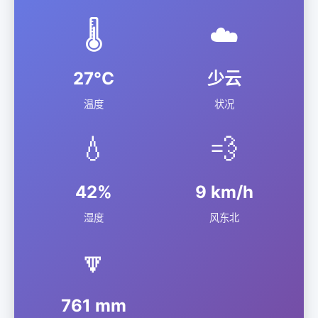
🌡️
☁️
27°C
少云
温度
状况
💧
💨
42%
9 km/h
湿度
风东北
🔽
761 mm